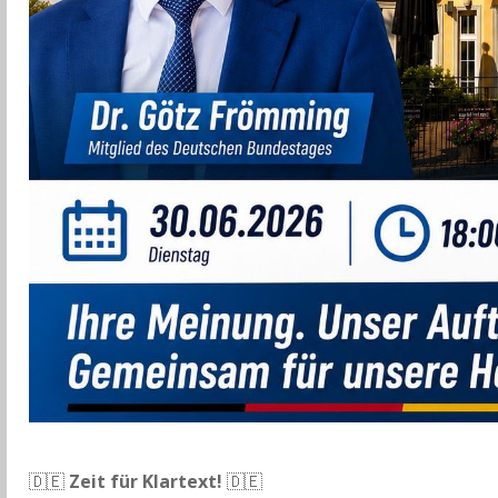
🇩🇪
Zeit für Klartext!
🇩🇪