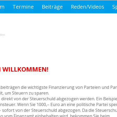
mm
Termine
Beiträge
Reden/Videos
S
2019
asdf
den
H WILLKOMMEN!
beiträgen die wichtigste Finanzierung von Parteien und Pa
eit, um Steuern zu sparen.
direkt von der Steuerschuld abgezogen werden. Ein Beispiel
hnsteuer. Wenn Sie 1000,– Euro an eine politische Partei sp
– sofort von der Steuerschuld abgezogen. Da die Steuerschu
also vom Finanzamt einbehalten wird, bekommen Sie beim