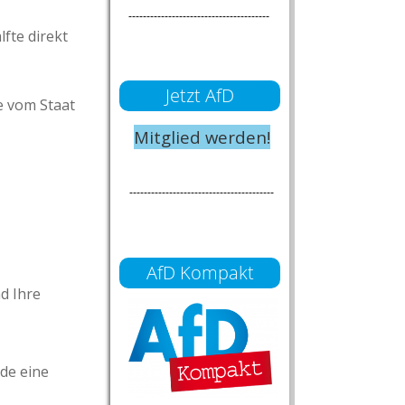
---------------------------------------
fte direkt
Jetzt AfD
e vom Staat
Mitglied werden!
----------------------------------------
AfD Kompakt
d Ihre
de eine