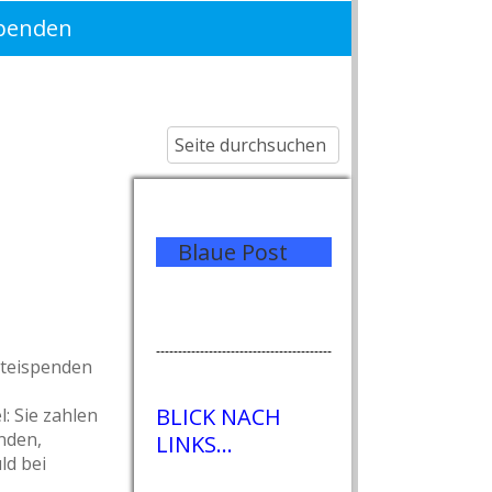
penden
Blaue Post
----------------------------------------
rteispenden
BLICK NACH
: Sie zahlen
enden,
LINKS...
ld bei