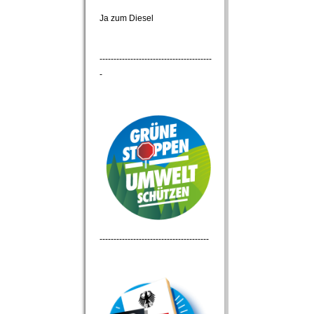
Ja zum Diesel
----------------------------------------
-
---------------------------------------