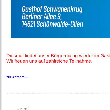
Diesmal findet unser Bürgerdialog wieder im Ga
Wir freuen uns auf zahlreiche Teilnahme.
zur Anfahrt.→
----------------------------------------------------------------------
Zurück